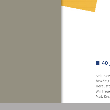
40 
Seit 198
bewältig
Herausfo
Wir freu
Mut, Kre
Zum Jubi