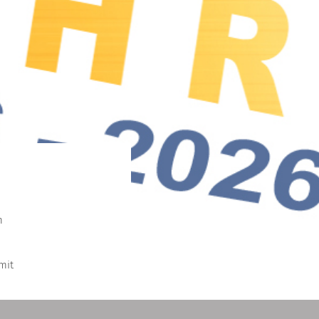
n
mit