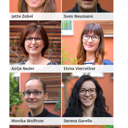
Jette Zobel
Sven Neumann
Antje Neder
Elvira Vierrether
Monika Wolfrum
Serena Garello