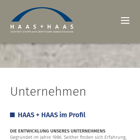
UNTERNEHMEN
PROFIL
UNTERNEHMENSFILM
GESCHÄFTSFÜHRER
TEAM
Unternehmen
AUSZEICHNUNGEN
REFERENZLISTE
HAAS + HAAS im Profil
PROJEKTE
LEISTUNGEN
DIE ENTWICKLUNG UNSERES UNTERNEHMENS
Gegründet im Jahre 1986. Seither finden sich Erfahrung,