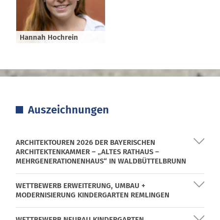
Hannah Hochrein
Auszeichnungen
ARCHITEKTOUREN 2026 DER BAYERISCHEN
ARCHITEKTENKAMMER – „ALTES RATHAUS –
MEHRGENERATIONENHAUS“ IN WALDBÜTTELBRUNN
Eine unabhängige Jury der Bayerischen
WETTBEWERB ERWEITERUNG, UMBAU +
Architektenkammer nominierte das
MODERNISIERUNG KINDERGARTEN REMLINGEN
Mehrgenerationenhaus „Altes Rathaus“ in
Waldbüttelbrunn für die Architektouren 2026. Wir freuen
MÄRZ 2026
uns, wieder dabei sein zu dürfen.
WETTBEWERB NEUBAU KINDERGARTEN