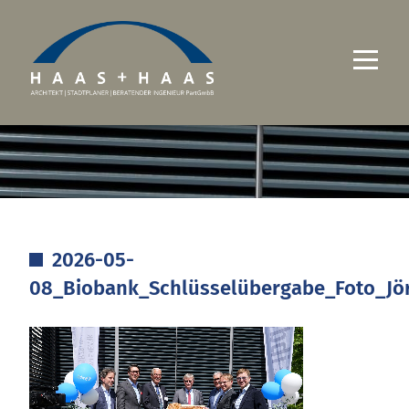
UNTERNEHMEN
PROJEKTE
LEISTUNGEN
2026-05-
KARRIERE
08_Biobank_Schlüsselübergabe_Foto_Jö
KONTAKT