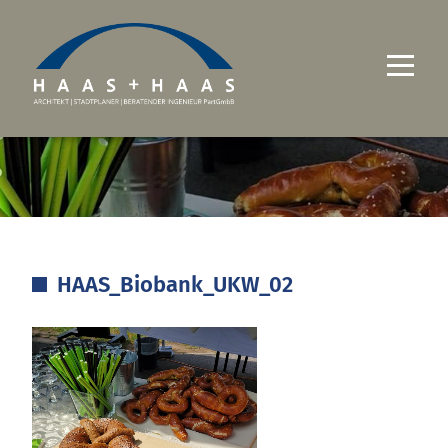
UNTERNEHMEN
PROJEKTE
LEISTUNGEN
HAAS_Biobank_UKW_02
KARRIERE
KONTAKT