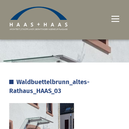
UNTERNEHMEN
PROJEKTE
LEISTUNGEN
Waldbuettelbrunn_altes-
KARRIERE
Rathaus_HAAS_03
KONTAKT