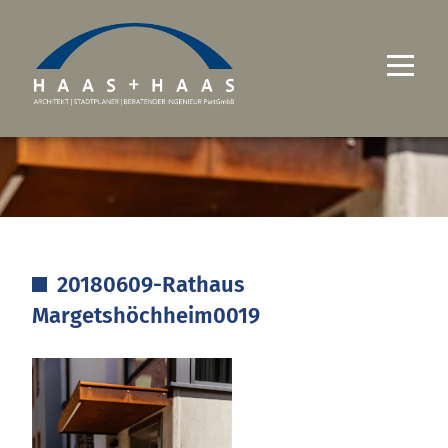
UNTERNEHMEN
PROJEKTE
LEISTUNGEN
20180609-Rathaus
KARRIERE
Margetshöchheim0019
KONTAKT