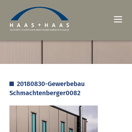
UNTERNEHMEN
PROJEKTE
LEISTUNGEN
20180830-Gewerbebau
KARRIERE
Schmachtenberger0082
KONTAKT