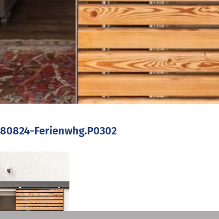
180824-Ferienwhg.P0302