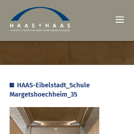
UNTERNEHMEN
PROJEKTE
LEISTUNGEN
HAAS-Eibelstadt_Schule
KARRIERE
Margetshoechheim_35
KONTAKT