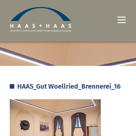
UNTERNEHMEN
PROJEKTE
LEISTUNGEN
HAAS_Gut Woellried_Brennerei_16
KARRIERE
KONTAKT