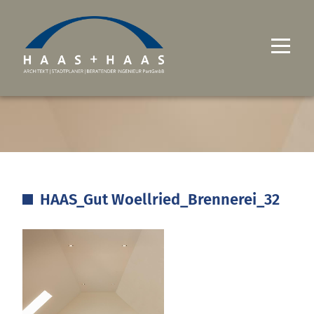
UNTERNEHMEN
PROJEKTE
LEISTUNGEN
HAAS_Gut Woellried_Brennerei_32
KARRIERE
KONTAKT