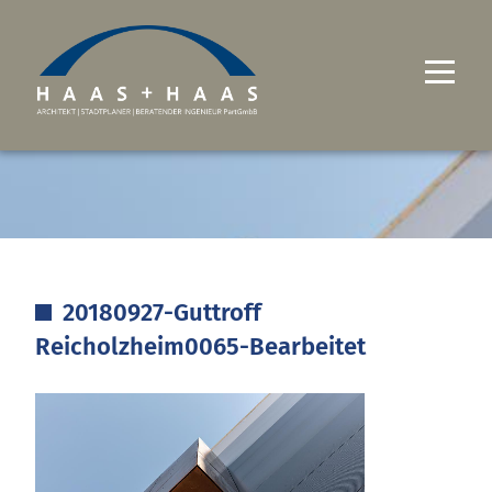
UNTERNEHMEN
PROJEKTE
LEISTUNGEN
20180927-Guttroff
KARRIERE
Reicholzheim0065-Bearbeitet
KONTAKT