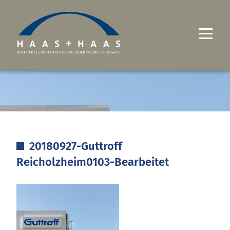
UNTERNEHMEN
PROJEKTE
LEISTUNGEN
20180927-Guttroff
KARRIERE
Reicholzheim0103-Bearbeitet
KONTAKT