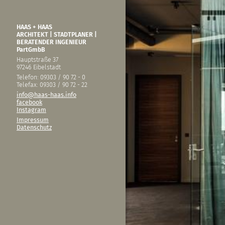
HAAS + HAAS
ARCHITEKT | STADTPLANER |
BERATENDER INGENIEUR
PartGmbB
Hauptstraße 37
97246 Eibelstadt
Telefon: 09303 / 90 72 - 0
Telefax: 09303 / 90 72 - 22
info@haas-haas.info
facebook
Instagram
Impressum
Datenschutz