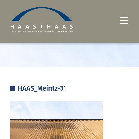
UNTERNEHMEN
PROJEKTE
LEISTUNGEN
HAAS_Meintz-31
KARRIERE
KONTAKT