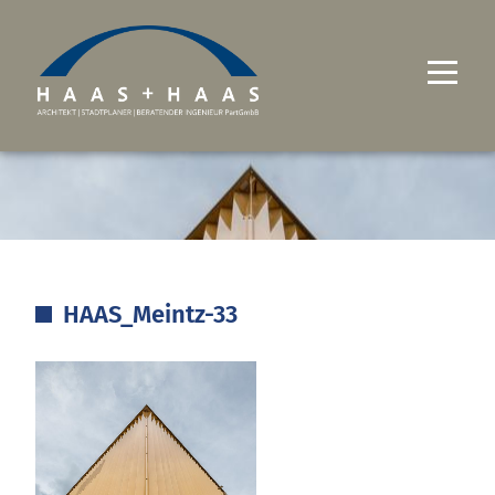
UNTERNEHMEN
PROJEKTE
LEISTUNGEN
HAAS_Meintz-33
KARRIERE
KONTAKT