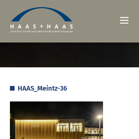
UNTERNEHMEN
PROJEKTE
LEISTUNGEN
HAAS_Meintz-36
KARRIERE
KONTAKT