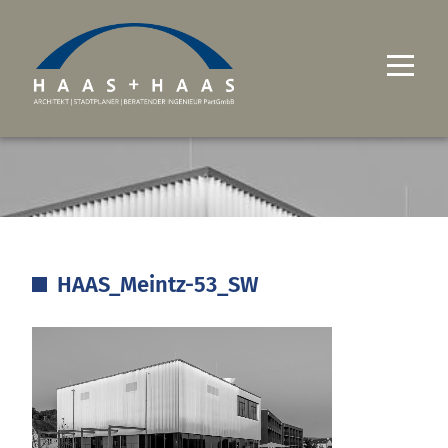
UNTERNEHMEN
PROJEKTE
LEISTUNGEN
HAAS_Meintz-53_SW
KARRIERE
KONTAKT