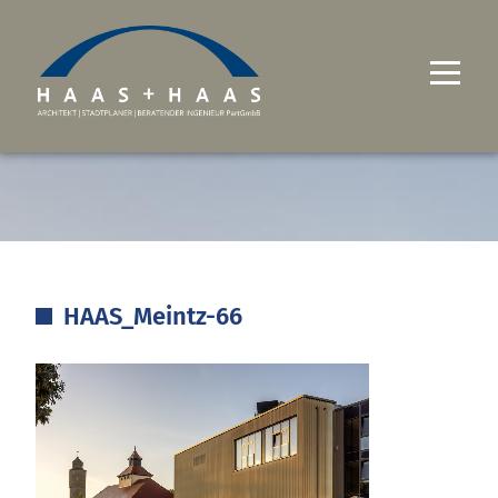
UNTERNEHMEN
PROJEKTE
LEISTUNGEN
HAAS_Meintz-66
KARRIERE
KONTAKT