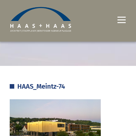
UNTERNEHMEN
PROJEKTE
LEISTUNGEN
HAAS_Meintz-74
KARRIERE
KONTAKT