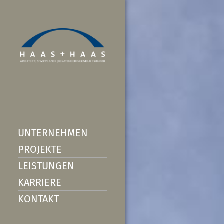
UNTERNEHMEN
PROJEKTE
LEISTUNGEN
KARRIERE
KONTAKT