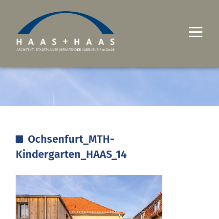
UNTERNEHMEN
PROJEKTE
LEISTUNGEN
Ochsenfurt_MTH-
KARRIERE
Kindergarten_HAAS_14
KONTAKT