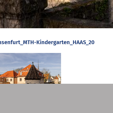
hsenfurt_MTH-Kindergarten_HAAS_20