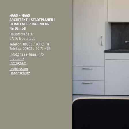
HAAS + HAAS
ARCHITEKT | STADTPLANER |
BERATENDER INGENIEUR
PartGmbB
Hauptstraße 37
97246 Eibelstadt
Telefon: 09303 / 90 72 - 0
Telefax: 09303 / 90 72 - 22
info@haas-haas.info
facebook
Instagram
Impressum
Datenschutz