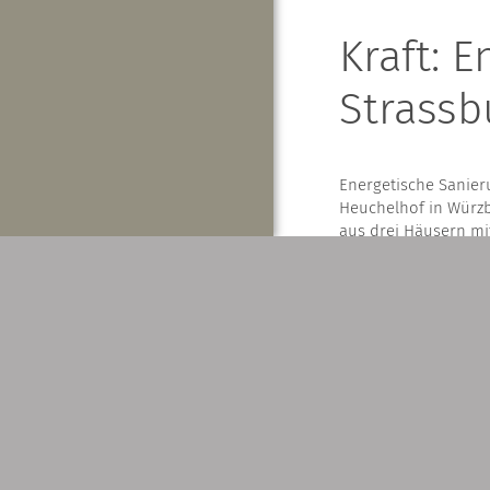
Kraft: 
Strassb
Energetische Sanier
Heuchelhof in Würzb
aus drei Häusern m
Wohneinheiten.
Mehr Proje