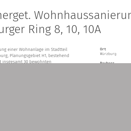
Energet. Wohnhaussanieru
urger Ring 8, 10, 10A
Ort
ung einer Wohnanlage im Stadtteil
Würzburg
urg, Planungsgebiet H1, bestehend
it insgesamt 30 bewohnten
Bauherr
Werner Kraft
Bauleitung
Dipl.-Ing. (FH)
Juni 2007
kte aus dem Bereich Wohnbau