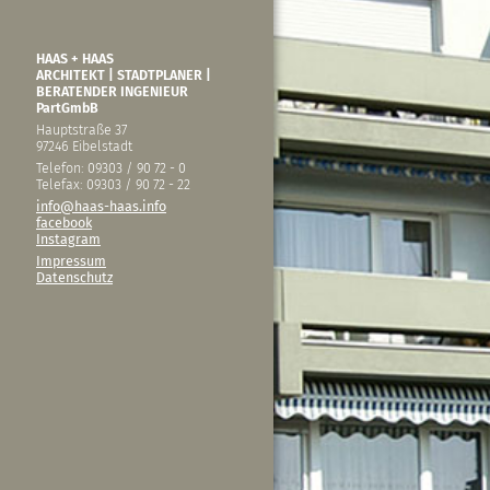
HAAS + HAAS
ARCHITEKT | STADTPLANER |
BERATENDER INGENIEUR
PartGmbB
Hauptstraße 37
97246 Eibelstadt
Telefon: 09303 / 90 72 - 0
Telefax: 09303 / 90 72 - 22
info@haas-haas.info
facebook
Instagram
Impressum
Datenschutz