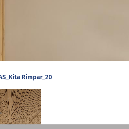
AS_Kita Rimpar_20