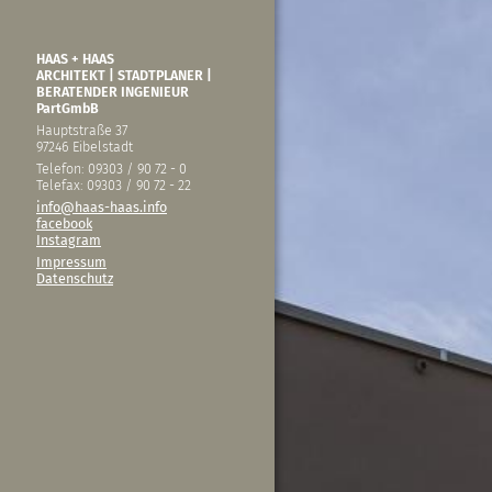
HAAS + HAAS
ARCHITEKT | STADTPLANER |
BERATENDER INGENIEUR
PartGmbB
Hauptstraße 37
97246 Eibelstadt
Telefon: 09303 / 90 72 - 0
Telefax: 09303 / 90 72 - 22
info@haas-haas.info
facebook
Instagram
Impressum
Datenschutz