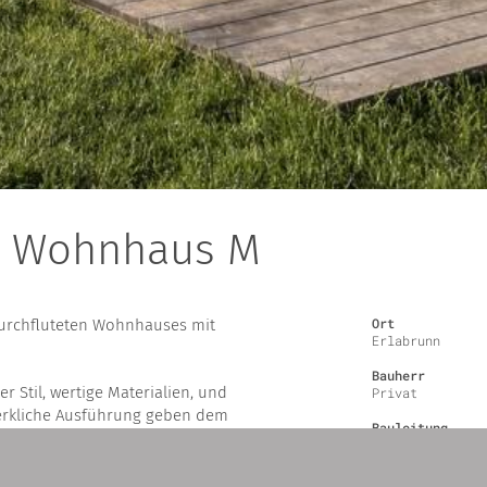
 Wohnhaus M
Ort
durchfluteten Wohnhauses mit
Erlabrunn
Bauherr
r Stil, wertige Materialien, und
Privat
rkliche Ausführung geben dem
Bauleitung
uellen Charakter.
Judith Ruckert
Projektleitung
uweise und der Einsatz regenerativer