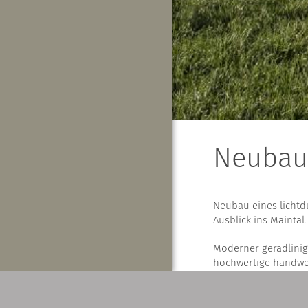
Neubau
Neubau eines licht
Ausblick ins Maintal.
Moderner geradlinige
hochwertige handwe
Objekt einen individ
Eine nachhaltige Ba