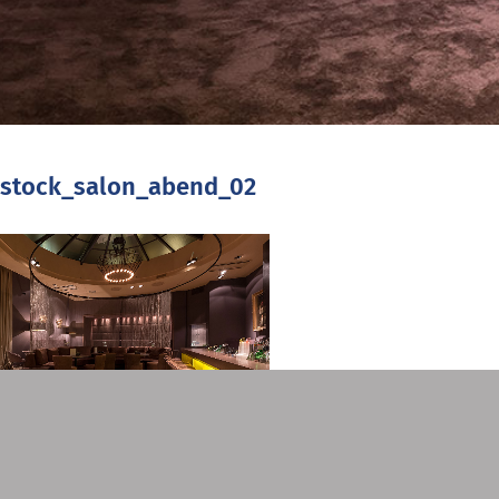
bstock_salon_abend_02