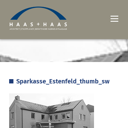
UNTERNEHMEN
PROJEKTE
LEISTUNGEN
Sparkasse_Estenfeld_thumb_sw
KARRIERE
KONTAKT