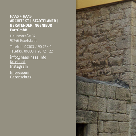
HAAS + HAAS
ARCHITEKT | STADTPLANER |
BERATENDER INGENIEUR
PartGmbB
Hauptstraße 37
97246 Eibelstadt
Telefon: 09303 / 90 72 - 0
Telefax: 09303 / 90 72 - 22
info@haas-haas.info
facebook
Instagram
Impressum
Datenschutz