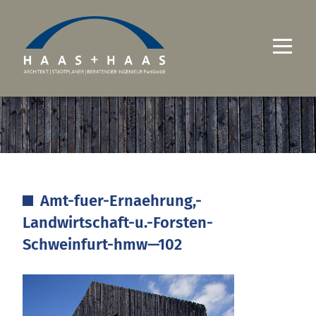
UNTERNEHMEN
PROJEKTE
LEISTUNGEN
Amt-fuer-Ernaehrung,-
KARRIERE
Landwirtschaft-u.-Forsten-
KONTAKT
Schweinfurt-hmw—102