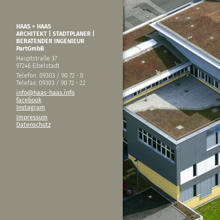
HAAS + HAAS
ARCHITEKT | STADTPLANER |
BERATENDER INGENIEUR
PartGmbB
Hauptstraße 37
97246 Eibelstadt
Telefon: 09303 / 90 72 - 0
Telefax: 09303 / 90 72 - 22
info@haas-haas.info
facebook
Instagram
Impressum
Datenschutz