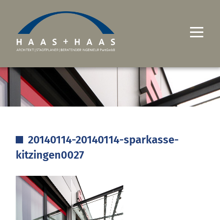
UNTERNEHMEN
PROJEKTE
LEISTUNGEN
20140114-20140114-sparkasse-
KARRIERE
kitzingen0027
KONTAKT