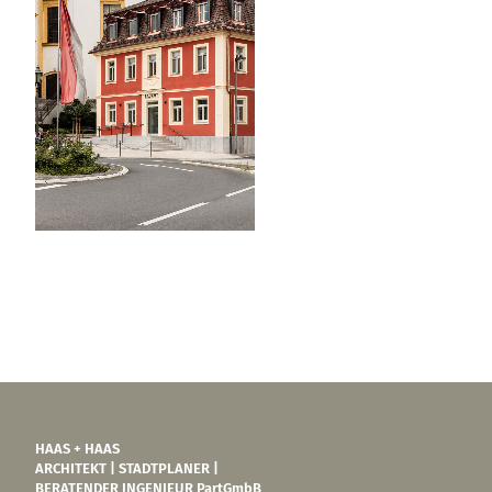
HAAS + HAAS
ARCHITEKT | STADTPLANER |
BERATENDER INGENIEUR PartGmbB