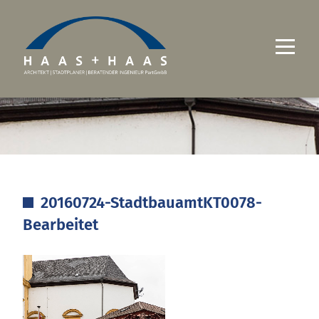
UNTERNEHMEN
PROJEKTE
LEISTUNGEN
20160724-StadtbauamtKT0078-
KARRIERE
Bearbeitet
KONTAKT