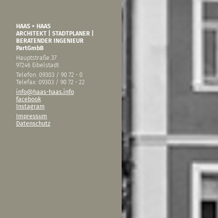
HAAS + HAAS
ARCHITEKT | STADTPLANER |
BERATENDER INGENIEUR
PartGmbB
Hauptstraße 37
97246 Eibelstadt
Telefon: 09303 / 90 72 - 0
Telefax: 09303 / 90 72 - 22
info@haas-haas.info
facebook
Instagram
Impressum
Datenschutz