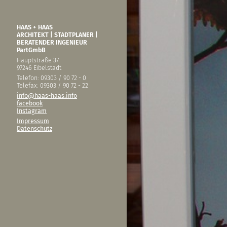
HAAS + HAAS
ARCHITEKT | STADTPLANER |
BERATENDER INGENIEUR
PartGmbB
Hauptstraße 37
97246 Eibelstadt
Telefon: 09303 / 90 72 - 0
Telefax: 09303 / 90 72 - 22
info@haas-haas.info
facebook
Instagram
Impressum
Datenschutz