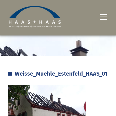
UNTERNEHMEN
PROJEKTE
LEISTUNGEN
Weisse_Muehle_Estenfeld_HAAS_01
KARRIERE
KONTAKT