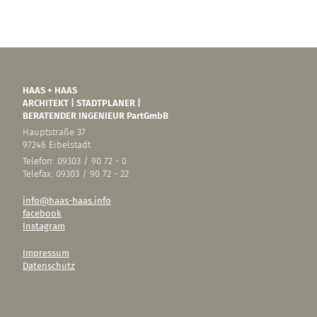
HAAS + HAAS
ARCHITEKT | STADTPLANER |
BERATENDER INGENIEUR PartGmbB
Hauptstraße 37
97246 Eibelstadt
Telefon: 09303 / 90 72 - 0
Telefax: 09303 / 90 72 - 22
info@haas-haas.info
facebook
Instagram
Impressum
Datenschutz