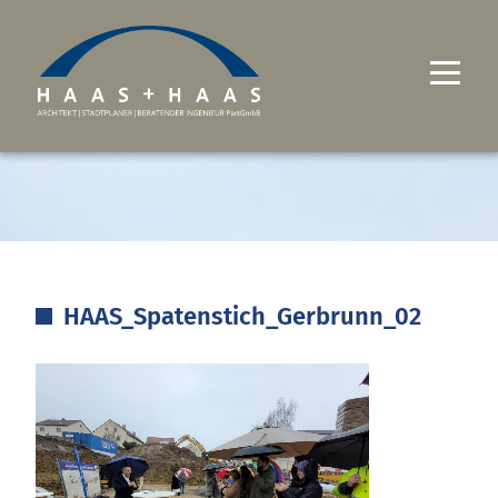
UNTERNEHMEN
PROJEKTE
LEISTUNGEN
HAAS_Spatenstich_Gerbrunn_02
KARRIERE
KONTAKT