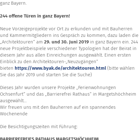
ganz Bayern.
244 offene Türen in ganz Bayern!
Neue Vor­zei­ge­pro­jekte vor Ort zu erkun­den und mit Bau­her­ren
und Kam­mer­mit­glie­dern ins Gespräch zu kommen, dazu laden die
„Archi­tek­tou­ren“ am
29. und 30. Juni 2019
in ganz Bayern ein. 244
neue Pro­jekt­bei­spiele ver­schie­de­ner Typo­lo­gien hat der Beirat in
diesem Jahr aus allen Ein­rei­chun­gen aus­ge­wählt. Einen ersten
Ein­blick zu den Archi­tektou­ren-„Neu­zu­gän­gen“
bieten
https://www.byak.de/archi­tek­tou­ren.html
(bitte wählen
Sie das Jahr 2019 und star­ten Sie die Suche)
Dieses Jahr wurden unsere Projekte „Ferienwohnungen
Ochsenfurt“ und das „Barrierefrei Rathaus“ in Margetshöchheim
ausgewählt…
Wir freuen uns mit den Bauherren auf ein spannendes
Wochenende
Die Besichtigungszeiten mit Führung:
BARRIEREFREIES RATHAUS MARGETSHÖCHHEIM