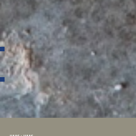
Februar 2018
November 2017
Oktober 2017
Juni 2017
April 2017
März 2017
Februar 2017
Kategorien
Allgemein
Auszeichnungen
Meta
Anmelden
Eintrags-Feed
Kommentar-Feed
WordPress.org