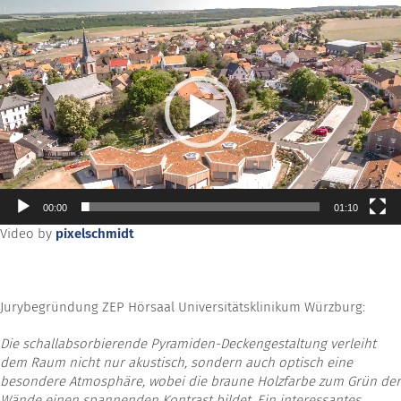
Video-
Player
00:00
01:10
Video by
pixelschmidt
Jurybegründung ZEP Hörsaal Universitätsklinikum Würzburg:
Die schallabsorbierende Pyramiden-Deckengestaltung verleiht
dem Raum
nicht nur akustisch, sondern auch optisch eine
besondere Atmosphäre, wobei die braune Holzfarbe zum Grün der
Wände einen spannenden
Kontrast bildet. Ein interessantes