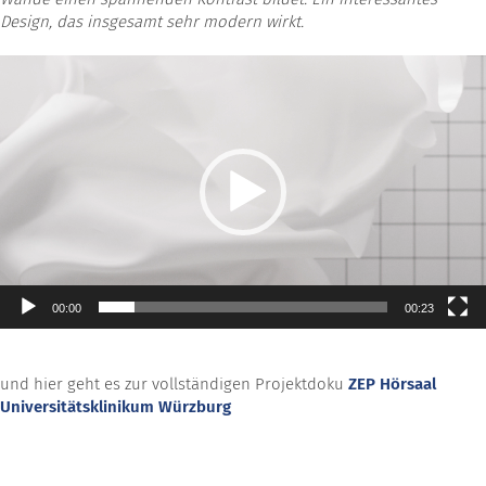
Design, das insgesamt sehr modern wirkt.
Video-
Player
00:00
00:23
und hier geht es zur vollständigen Projektdoku
ZEP Hörsaal
Universitätsklinikum Würzburg