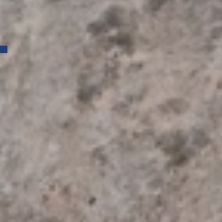
Gerbrunn
Architektouren 2026 der Bayerischen Architektenkammer am
27. und 28. Juni 2026
40 Jahre Architekturbüro HAAS
Archiv
Juli 2026
Mai 2026
März 2026
Februar 2026
Januar 2026
Dezember 2025
September 2025
August 2025
Juni 2025
Mai 2025
April 2025
Februar 2025
Januar 2025
November 2024
Oktober 2024