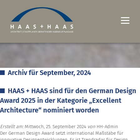
UNTERNEHMEN
PROJEKTE
Archiv für September, 2024
LEISTUNGEN
HAAS + HAAS sind für den German Design
KARRIERE
Award 2025 in der Kategorie „Excellent
KONTAKT
Architecture“ nominiert worden
Erstellt am:
Mittwoch, 25. September 2024
von
HH-Admin
Der German Design Award setzt international Maßstäbe für
innovative Designentwicklungen. Er ist Trendradar für Design,