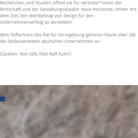
Recherchen und Studien öffnet sie für Vertreter*innen der
Wirtschaft und der Gestaltungsdiziplin neue Horizonte, immer mit
dem Ziel, den Wertbeitrag von Design für den
Unternehmenserfolg zu vermitteln.
Dem Stifterkreis des Rat für Formgebung gehören heute über 330
der bedeutendsten deutschen Unternehmen an.
(Quellen: Text GDA, Foto Ralf Kuhn)
Suchen:
Neueste Beiträge
Ein Projekt endet. Was bleibt, ist die Freude über das
gemeinsam Geschaffene.
Wurzeln bewahren. Zukunft wachsen lassen.
Traditionelles Richtfest beim Kindergartenneubau in