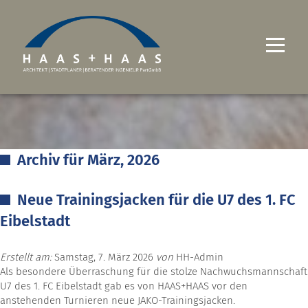
UNTERNEHMEN
PROJEKTE
Archiv für März, 2026
LEISTUNGEN
Neue Trainingsjacken für die U7 des 1. FC
KARRIERE
Eibelstadt
KONTAKT
Erstellt am:
Samstag, 7. März 2026
von
HH-Admin
Als besondere Überraschung für die stolze Nachwuchsmannschaft
U7 des 1. FC Eibelstadt gab es von HAAS+HAAS vor den
anstehenden Turnieren neue JAKO-Trainingsjacken.