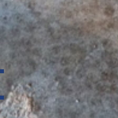
September 2018
Juli 2018
Juni 2018
April 2018
März 2018
Februar 2018
November 2017
Oktober 2017
Juni 2017
April 2017
März 2017
Februar 2017
Kategorien
Allgemein
Auszeichnungen
Meta
Anmelden
Eintrags-Feed