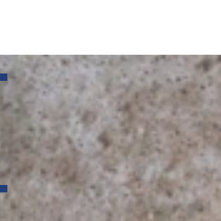
Suchen:
Neueste Beiträge
Ein Projekt endet. Was bleibt, ist die Freude über das
gemeinsam Geschaffene.
Wurzeln bewahren. Zukunft wachsen lassen.
Traditionelles Richtfest beim Kindergartenneubau in
Gerbrunn
Architektouren 2026 der Bayerischen Architektenkammer am
27. und 28. Juni 2026
40 Jahre Architekturbüro HAAS
Archiv
Juli 2026