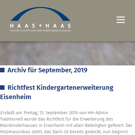
UNTERNEHMEN
PROJEKTE
Archiv für September, 2019
LEISTUNGEN
Richtfest Kindergartenerweiterung
KARRIERE
Eisenheim
KONTAKT
Erstellt am:
Freitag, 13. September 2019
von
HH-Admin
Traditionell wurde das Richtfest für die Erweiterung des
Mainkinderhauses in Eisenheim mit allen Beteiligten gefeiert. Der
Holzmassivbau steht, das Dach ist bereits gedeckt, nun beginnt